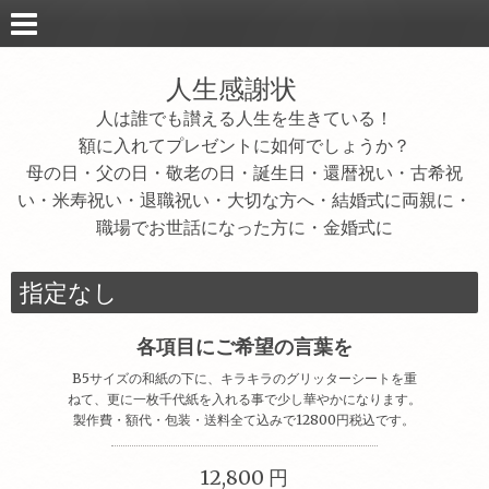
人生感謝状
人は誰でも讃える人生を生きている！
額に入れてプレゼントに如何でしょうか？
母の日・父の日・敬老の日・誕生日・還暦祝い・古希祝
い・米寿祝い・退職祝い・大切な方へ・結婚式に両親に・
職場でお世話になった方に・金婚式に
指定なし
各項目にご希望の言葉を
B5サイズの和紙の下に、キラキラのグリッターシートを重
ねて、更に一枚千代紙を入れる事で少し華やかになります。
製作費・額代・包装・送料全て込みで12800円税込です。
12,800 円