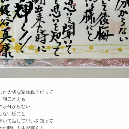
した大切な家族親子だって
、明日さえも
のか分からない
しない様にと
聞いて話して思いを知って
に人生が輝く！