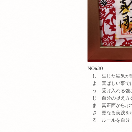
NO430
し 生じた結果が
よ 喜ばしい事で
う 受け入れる強
じ 自分の捉え方
ま 真正面からぶ
さ 更なる実践を
る ルールを自分