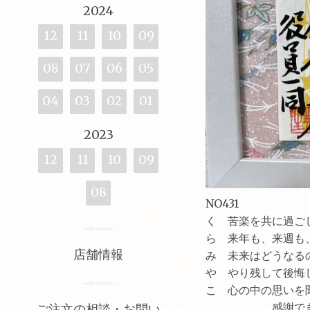
2024
12
11
10
09
08
07
06
05
04
03
02
01
2023
12
11
10
09
08
NO431
く 苦楽を共に過ご
ら 来年も、来週も
店舗情報
み 未来はどうなる
や やり残して後悔
こ 心の中の思いを
感謝できた時
ご注文の相談・お問い