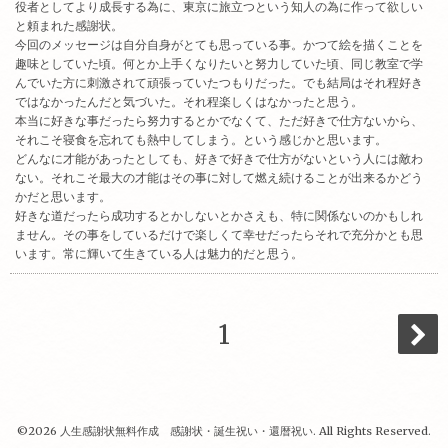
役者としてより成長する為に、東京に旅立つという知人の為に作って欲しい
と頼まれた感謝状。
今回のメッセージは自分自身がとても思っている事。かつて絵を描くことを
趣味としていた頃。何とか上手くなりたいと努力していた頃、同じ教室で学
んでいた方に刺激されて頑張っていたつもりだった。でも結局はそれ程好き
ではなかったんだと気づいた。それ程楽しくはなかったと思う。
本当に好きな事だったら努力するとかでなくて、ただ好きで仕方ないから、
それこそ寝食を忘れても熱中してしまう。という感じかと思います。
どんなに才能があったとしても、好きで好きで仕方がないという人には敵わ
ない。それこそ最大の才能はその事に対して燃え続けることが出来るかどう
かだと思います。
好きな道だったら成功するとかしないとかさえも、特に関係ないのかもしれ
ません。その事をしているだけで楽しくて幸せだったらそれで充分かとも思
います。常に輝いて生きている人は魅力的だと思う。
1
©2026
人生感謝状無料作成 感謝状・誕生祝い・還暦祝い
. All Rights Reserved.