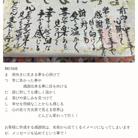
NO368
ま 前向きに生きる事を心掛けて
つ 常に良かった事や
感謝出来る事に目を向ける
だ 誰に対しても優しく温かく
よ 喜びや楽しみを見つけて
し 幸せを些細なことからも感じる
こ 心の在り方次第で見える世界は
どんどん変わって行く！
お客様に作成する感謝状は、名前から出てくるイメージになってしまいます
が、メッセージを込めてという事で！