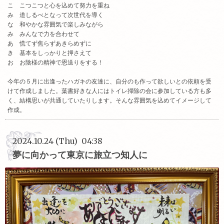
こ こつこつと心を込めて努力を重ね
み 道しるべとなって次世代を導く
な 和やかな雰囲気で楽しみながら
み みんなで力を合わせて
あ 慌てず焦らずあきらめずに
き 基本をしっかりと押さえて
お お陰様の精神で恩送りをする！
今年の５月に出逢ったハガキの友達に、自分のも作って欲しいとの依頼を受
けて作成しました。葉書好きな人にはトイレ掃除の会に参加している方も多
く、結構思いが共通していたりします。そんな雰囲気を込めてイメージして
作成。
2024.10.24 (Thu) 04:38
夢に向かって東京に旅立つ知人に