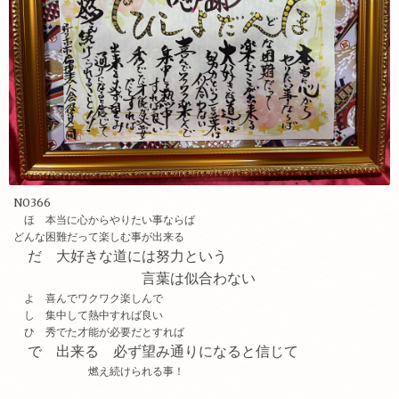
NO366
ほ 本当に心からやりたい事ならば
どんな困難だって楽しむ事が出来る
だ 大好きな道には
努力という
言葉は似合わない
よ 喜んでワクワク楽しんで
し 集中して熱中すれば良い
ひ 秀でた才能が必要だとすれば
で 出来る 必ず望み通りになると信じて
燃え続けられる事！