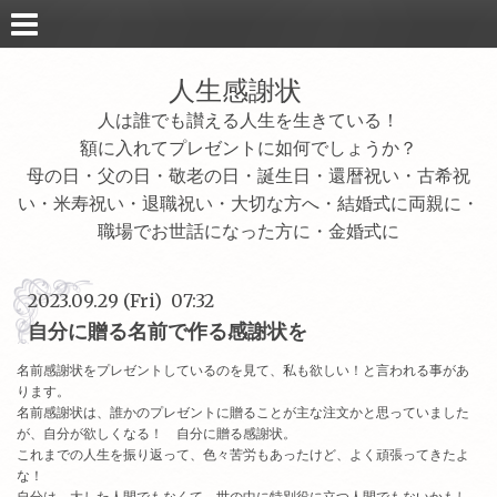
人生感謝状
人は誰でも讃える人生を生きている！
額に入れてプレゼントに如何でしょうか？
母の日・父の日・敬老の日・誕生日・還暦祝い・古希祝
い・米寿祝い・退職祝い・大切な方へ・結婚式に両親に・
職場でお世話になった方に・金婚式に
2023.09.29 (Fri) 07:32
自分に贈る名前で作る感謝状を
名前感謝状をプレゼントしているのを見て、私も欲しい！と言われる事があ
ります。
名前感謝状は、誰かのプレゼントに贈ることが主な注文かと思っていました
が、自分が欲しくなる！ 自分に贈る感謝状。
これまでの人生を振り返って、色々苦労もあったけど、よく頑張ってきたよ
な！
自分は、大した人間でもなくて、世の中に特別役に立つ人間でもないかもし