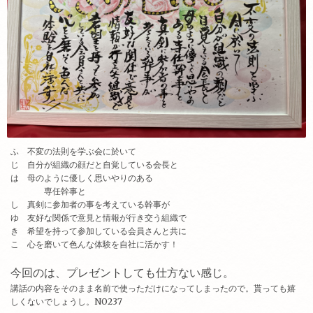
ふ 不変の法則を学ぶ会に於いて
じ 自分が組織の顔だと自覚している会長と
は 母のように優しく思いやりのある
専任幹事と
し 真剣に参加者の事を考えている幹事が
ゆ 友好な関係で意見と情報が行き交う組織で
き 希望を持って参加している会員さんと共に
こ 心を磨いて色んな体験を自社に活かす！
今回のは、プレゼントしても仕方ない感じ。
講話の内容をそのまま名前で使っただけになってしまったので。貰っても嬉
しくないでしょうし。NO237