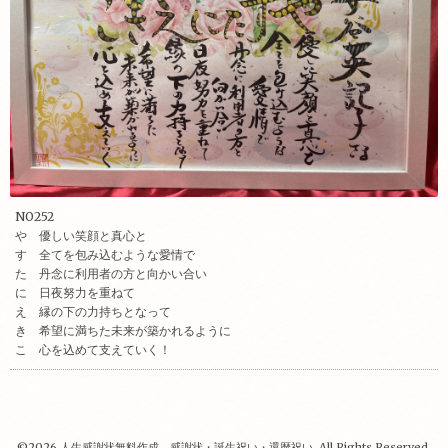
NO252
や 優しい笑顔と真心と
す 全てを包み込むような愛情で
た 丹念に利用者の方と向かい合い
に 日夜努力を重ねて
え 縁の下の力持ちとなって
き 希望に満ちた未来が築かれるように
こ 心を込めて支えていく！
©2026
人生感謝状無料作成 感謝状・誕生祝い・還暦祝い
. All Rights Reserved.