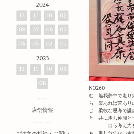
2024
12
11
10
09
08
07
06
05
04
03
02
01
2023
12
11
10
09
08
NO260
む 無我夢中で走り
ら 楽あれば苦あり
店舗情報
じ 柔軟な思考で謙
と 共に歩む仲間と
自ら考え力を出
も 申し分のない企
ご注文の相談・お問い