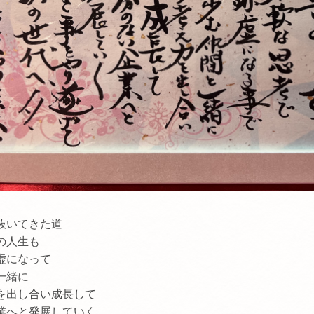
抜いてきた道
の人生も
虚になって
一緒に
し合い成長して
業へと発展していく