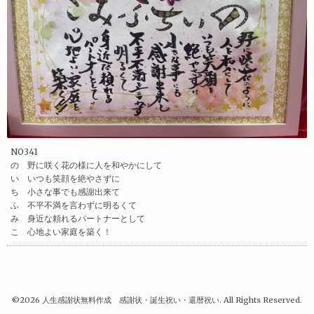
NO341
の 野に咲く花の様に人を和やかにして
い いつも笑顔を絶やさずに
ち 小さな事でも感謝出来て
ふ 不平不満を言わずに明るくて
み 身近な頼れるパートナーとして
こ 心地よい家庭を築く！
©2026
人生感謝状無料作成 感謝状・誕生祝い・還暦祝い
. All Rights Reserved.