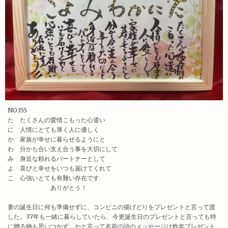
NO355
た たくさんの愛情こもった心遣い
に 人情にとても厚く人に優しく
か 家族が幸せに暮らせるようにと
わ 分かち合い支え合う事を大切にして
み 身近な頼れるパートナーとして
よ 喜びと幸せをいつも届けてくれて
こ 心強いとても有難い存在です
ありがとう！
妻の誕生日に何も準備せずに、コンビニの揚げどりをプレゼントと言って渡
した。37年も一緒に暮らしていたら、今更誕生日のプレゼントと言っても特
に贈る物も思いつかず。かと言って名前の詩のメッセージは昨年プレゼント