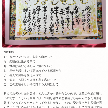
NO380
む 胸がワクワクする方向へ向かって
ら 楽観的に生きる事で
せ 世界は喜びと楽しみに溢れていく
し 幸せを感じるのは恵まれている感謝から
よ 喜んで何事も受け入れて
う 海よりも深く空よりも高く広い心で
こ この素晴らしい命の輝きを大切にして！
初めてお伺いしたお客様。どんな方かも分からないので、文章の作成が難し
いのです。こういう場合には、些細な雰囲気と名前から浮かんできた言葉を
繋げていってメッセージとして作るしかないですね。受け取ったお客様が喜
んでいただけるかどうかは分かりませんが、今回はお礼として作成させて頂