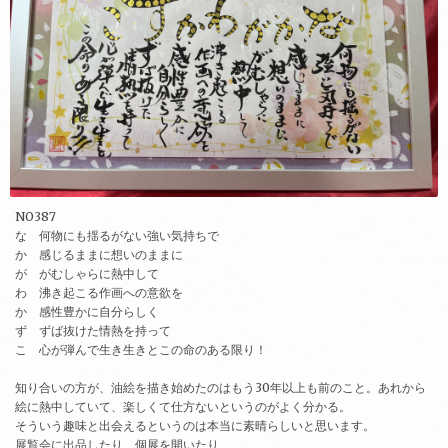
NO387
な 何物にも揺るがない強い気持ちで
か 感じるままに想いのままに
が がむしゃらに熱中して
わ 沸き起こる作画への意欲を
か 感性豊かに自分らしく
ず ずば抜けた情熱を持って
こ 心が弾んで生き生きとこの命のある限り！
知り合いの方が、油絵を描き始めたのはもう30年以上も前のこと。あれから
絵に熱中していて、楽しくて仕方ないというのがよく分かる。
そういう趣味と出会えるというのは本当に素晴らしいと思います。
展覧会に出品したり、個展を開いたり