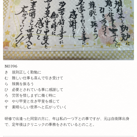
NO396
き 規則正しく勤勉に
む 難しい仕事も喜んで引き受けて
ら 辣腕を振るう
ひ 必要とされている事に感謝して
ろ 労苦を惜しまずに働く時に
や やり甲斐と生き甲斐を感じて
す 素晴らしい世界へと広がっていく
研修で出逢った同室の方に、年は私の一つ下との事ですが、元は自衛隊出身
で、定年後はクリニックの事務をされているとのこと。