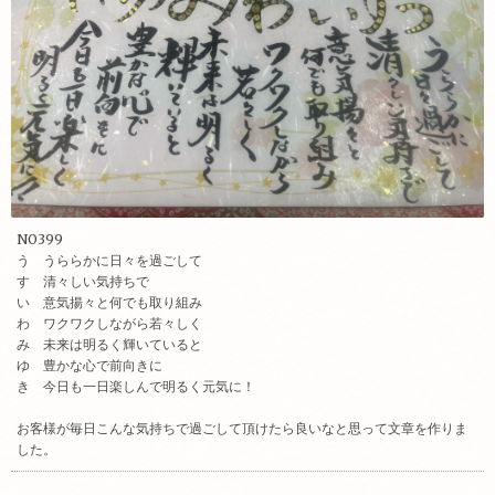
NO399
う うららかに日々を過ごして
す 清々しい気持ちで
い 意気揚々と何でも取り組み
わ ワクワクしながら若々しく
み 未来は明るく輝いていると
ゆ 豊かな心で前向きに
き 今日も一日楽しんで明るく元気に！
お客様が毎日こんな気持ちで過ごして頂けたら良いなと思って文章を作りま
した。