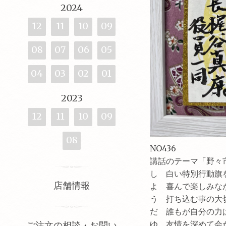
2024
12
11
10
09
08
07
06
05
04
03
02
01
2023
12
11
10
09
08
NO436
講話のテーマ「野々
し 白い特別行動旗
店舗情報
よ 喜んで楽しみな
う 打ち込む事の大
だ 誰もが自分の力
ゆ 友情を深めて会
ご注文の相談・お問い