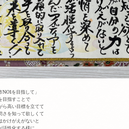
市NO1を目指して」
を目指すことで
がら高い目標を立てて
切さを知って欲しくて
はかけがえがないと
が活性化する様に