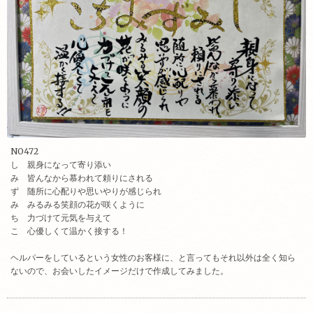
NO472
し 親身になって寄り添い
み 皆んなから慕われて頼りにされる
ず 随所に心配りや思いやりが感じられ
み みるみる笑顔の花が咲くように
ち 力づけて元気を与えて
こ 心優しくて温かく接する！
ヘルパーをしているという女性のお客様に、と言ってもそれ以外は全く知ら
ないので、お会いしたイメージだけで作成してみました。