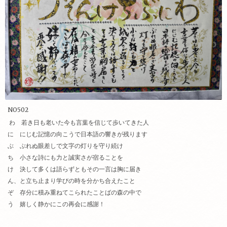
NO502
わ 若き日も老いた今も言葉を
信じて歩いてきた人
に にじむ記憶の向こうで
日本語の響きが残ります
ぶ ぶれぬ眼差しで文字の灯りを
守り続け
ち 小さな詩にも力と誠実さが
宿ることを
け 決して多くは語らずともその一言は胸に届き
ん、と立ち止まり学びの時を
分かち合えたこと
ぞ 存分に積み重ねてこられたことば
の森の中で
う 嬉しく静かにこの再会に感謝！