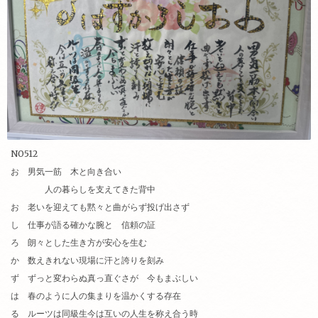
NO512
お 男気一筋
木と向き合い
人の暮らしを支えてきた背中
お 老いを迎えても
黙々と曲がらず投げ出さず
し 仕事が語る
確かな腕と 信頼の証
ろ 朗々とした生き方が安心を生む
か 数えきれない現場に
汗と誇りを刻み
ず ずっと変わらぬ
真っ直ぐさが 今もまぶしい
は 春のように
人の集まりを温かくする存在
る ルーツは同級生
今は互いの人生を称え合う時