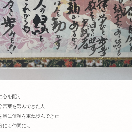
に心を配り
言葉を選んできた人
を胸に
信頼を重ね歩んできた
分にも仲間にも