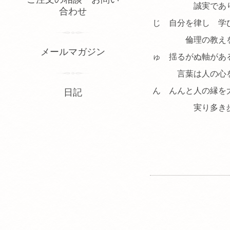
誠実であり
合わせ
じ 自分を律し 学
倫理の教えを日
メールマガジン
ゅ 揺るがぬ軸があ
言葉は人の心を
ん んんと人の縁を
日記
実り多き歩