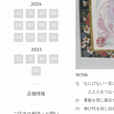
2024
12
11
10
09
08
07
06
05
04
03
02
01
2023
12
11
10
09
08
NO516
な なにげない一言
人と人をつなぐ
店舗情報
か 看板を背に責任
の 伸び代を信じ
自
ご注文の相談・お問い