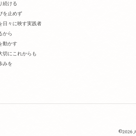
続ける
びを止めず
々に映す実践者
るから
動かす
大切に
これからも
みを
©2026