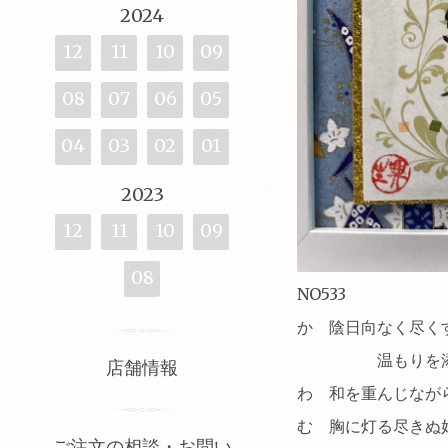
2024
12
11
10
09
08
07
06
05
04
03
02
01
2023
12
11
10
09
08
NO533
か 陰日向なく尽く
温もりを添え
店舗情報
わ 和を重んじなが
む 胸に灯る尽きぬ
ご注文の相談・お問い