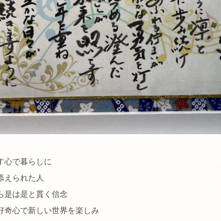
す心で
暮らしに
られた人
ら
是は是と貫く信念
好奇心で
新しい世界を楽しみ