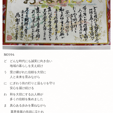
NO594
ど どんな時代にも誠実に向き合い
地域の暮らしを支え続け
う 受け継がれた信頼を大切に
人と未来を育みながら
に にぎわう街の灯りと温もりを守り
安心を届け続ける
わ 和を大切にするお人柄が
多くの信頼を集めました
ま 真心ある歩みを重ねながら
業界発展の先頭に立たれ